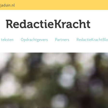
jaduin.nl
e teksten
Opdrachtgevers
Partners
RedactieKrachtBl