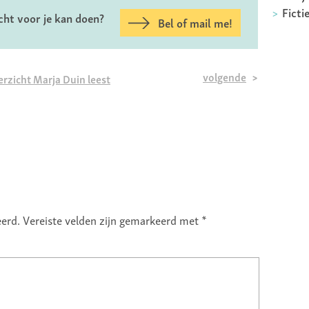
Ficti
ht voor je kan doen?
Bel of mail me!
volgende
rzicht Marja Duin leest
eerd.
Vereiste velden zijn gemarkeerd met
*