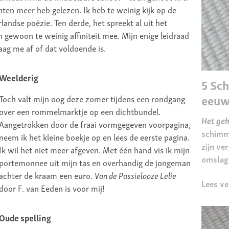
hten meer heb gelezen. Ik heb te weinig kijk op de
andse poëzie. Ten derde, het spreekt al uit het
 gewoon te weinig affiniteit mee. Mijn enige leidraad
raag me af of dat voldoende is.
Weelderig
5 Sch
eeu
Toch valt mijn oog deze zomer tijdens een rondgang
over een rommelmarktje op een dichtbundel.
Het geh
Aangetrokken door de fraai vormgegeven voorpagina,
schimme
neem ik het kleine boekje op en lees de eerste pagina.
zijn ve
Ik wil het niet meer afgeven. Met één hand vis ik mijn
omslagp
portemonnee uit mijn tas en overhandig de jongeman
achter de kraam een euro.
Van de Passielooze Lelie
Lees ve
door F. van Eeden is voor mij!
Oude spelling