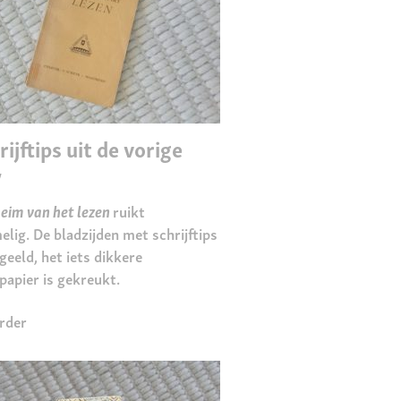
rijftips uit de vorige
w
eim van het lezen
ruikt
lig. De bladzijden met schrijftips
rgeeld, het iets dikkere
apier is gekreukt.
rder