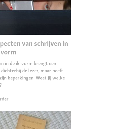
pecten van schrijven in
k-vorm
en in de ik-vorm brengt een
 dichterbij de lezer, maar heeft
zijn beperkingen. Weet jij welke
?
rder