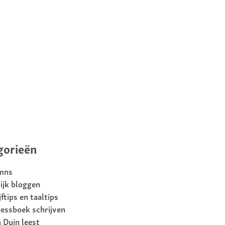
gorieën
mns
ijk bloggen
jftips en taaltips
essboek schrijven
 Duin leest