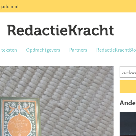
jaduin.nl
e teksten
Opdrachtgevers
Partners
RedactieKrachtBl
Ande